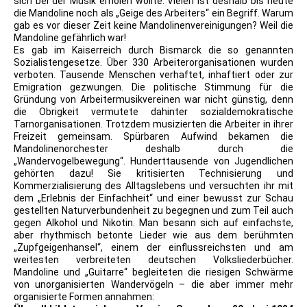
sich bei der Musik erholen wollte. Vielen ist deshalb bis heute
die Mandoline noch als „Geige des Arbeiters“ ein Begriff. Warum
gab es vor dieser Zeit keine Mandolinenvereinigungen? Weil die
Mandoline gefährlich war!
Es gab im Kaiserreich durch Bismarck die so genannten
Sozialistengesetze. Über 330 Arbeiterorganisationen wurden
verboten. Tausende Menschen verhaftet, inhaftiert oder zur
Emigration gezwungen. Die politische Stimmung für die
Gründung von Arbeitermusikvereinen war nicht günstig, denn
die Obrigkeit vermutete dahinter sozialdemokratische
Tarnorganisationen. Trotzdem musizierten die Arbeiter in ihrer
Freizeit gemeinsam. Spürbaren Aufwind bekamen die
Mandolinenorchester deshalb durch die
„Wandervogelbewegung“. Hunderttausende von Jugendlichen
gehörten dazu! Sie kritisierten Technisierung und
Kommerzialisierung des Alltagslebens und versuchten ihr mit
dem „Erlebnis der Einfachheit“ und einer bewusst zur Schau
gestellten Naturverbundenheit zu begegnen und zum Teil auch
gegen Alkohol und Nikotin. Man besann sich auf einfachste,
aber rhythmisch betonte Lieder wie aus dem berühmten
„Zupfgeigenhansel“, einem der einflussreichsten und am
weitesten verbreiteten deutschen Volksliederbücher.
Mandoline und „Guitarre“ begleiteten die riesigen Schwärme
von unorganisierten Wandervögeln – die aber immer mehr
organisierte Formen annahmen: