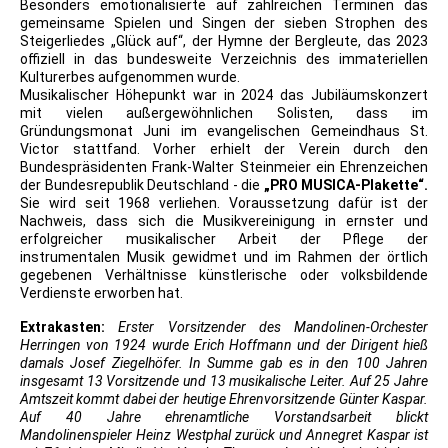
Besonders emotionalisierte auf zahlreichen Terminen das
gemeinsame Spielen und Singen der sieben Strophen des
Steigerliedes „Glück auf“, der Hymne der Bergleute, das 2023
offiziell in das bundesweite Verzeichnis des immateriellen
Kulturerbes aufgenommen wurde.
Musikalischer Höhepunkt war in 2024 das Jubiläumskonzert
mit vielen außergewöhnlichen Solisten, dass im
Gründungsmonat Juni im evangelischen Gemeindhaus St.
Victor stattfand. Vorher erhielt der Verein durch den
Bundespräsidenten Frank-Walter Steinmeier ein Ehrenzeichen
der Bundesrepublik Deutschland - die
„PRO MUSICA-Plakette“.
Sie wird seit 1968 verliehen. Voraussetzung dafür ist der
Nachweis, dass sich die Musikvereinigung in ernster und
erfolgreicher musikalischer Arbeit der Pflege der
instrumentalen Musik gewidmet und im Rahmen der örtlich
gegebenen Verhältnisse künstlerische oder volksbildende
Verdienste erworben hat.
Extrakasten:
Erster Vorsitzender des Mandolinen-Orchester
Herringen von 1924 wurde Erich Hoffmann und der Dirigent hieß
damals Josef Ziegelhöfer. In Summe gab es in den 100 Jahren
insgesamt 13 Vorsitzende und 13 musikalische Leiter. Auf 25 Jahre
Amtszeit kommt dabei der heutige Ehrenvorsitzende Günter Kaspar.
Auf 40 Jahre ehrenamtliche Vorstandsarbeit blickt
Mandolinenspieler Heinz Westphal zurück und Annegret Kaspar ist