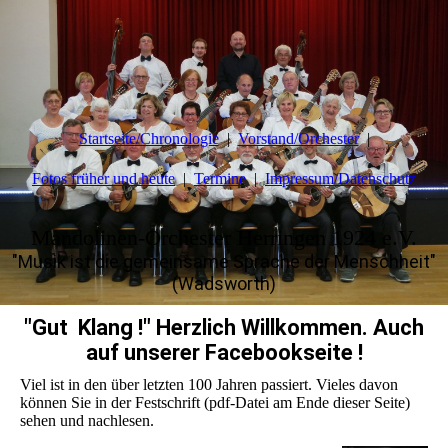
Startseite/Chronologie
Vorstand/Orchester
Fotos früher und heute
Termine
Impressum/Datenschutz
Mandolinen-Orchester Herringen 1924 e.V.
"Musik ist die gemeinsame Sprache der Menschheit"
(Wadsworth)
"Gut Klang !" Herzlich Willkommen. Auch
auf unserer Facebookseite !
Viel ist in den über letzten 100 Jahren passiert. Vieles davon
können Sie in der Festschrift (pdf-Datei am Ende dieser Seite)
sehen und nachlesen.