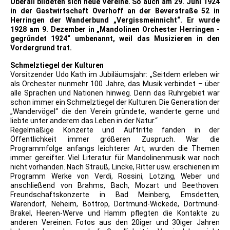
Überall bildeten sich neue Vereine. So auch am 29. Juni 1924
in der Gastwirtschaft Overhoff an der Beverstraße 52 in
Herringen der Wanderbund „Vergissmeinnicht“. Er wurde
1928 am 9. Dezember in „Mandolinen Orchester Herringen -
gegründet 1924“ umbenannt, weil das Musizieren in den
Vordergrund trat.
Schmelztiegel der Kulturen
Vorsitzender Udo Kath im Jubiläumsjahr: „Seitdem erleben wir
als Orchester nunmehr 100 Jahre, das Musik verbindet – über
alle Sprachen und Nationen hinweg. Denn das Ruhrgebiet war
schon immer ein Schmelztiegel der Kulturen. Die Generation der
„Wandervögel“ die den Verein gründete, wanderte gerne und
liebte unter anderem das Leben in der Natur.“
Regelmäßige Konzerte und Auftritte fanden in der
Öffentlichkeit immer größeren Zuspruch. War die
Programmfolge anfangs leichterer Art, wurden die Themen
immer gereifter. Viel Literatur für Mandolinenmusik war noch
nicht vorhanden. Nach Strauß, Lincke, Ritter usw. erschienen im
Programm Werke von Verdi, Rossini, Lotzing, Weber und
anschließend von Brahms, Bach, Mozart und Beethoven.
Freundschaftskonzerte in Bad Meinberg, Emsdetten,
Warendorf, Neheim, Bottrop, Dortmund-Wickede, Dortmund-
Brakel, Heeren-Werve und Hamm pflegten die Kontakte zu
anderen Vereinen. Fotos aus den 20iger und 30iger Jahren