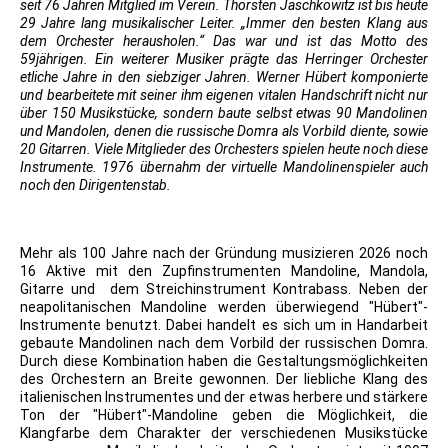
seit 76 Jahren Mitglied im Verein. Thorsten Jaschkowitz ist bis heute
29 Jahre lang musikalischer Leiter. „Immer den besten Klang aus
dem Orchester herausholen.“ Das war und ist das Motto des
59jährigen. Ein weiterer Musiker prägte das Herringer Orchester
etliche Jahre in den siebziger Jahren. Werner Hübert komponierte
und bearbeitete mit seiner ihm eigenen vitalen Handschrift nicht nur
über 150 Musikstücke, sondern baute selbst etwas 90 Mandolinen
und Mandolen, denen die russische Domra als Vorbild diente, sowie
20 Gitarren. Viele Mitglieder des Orchesters spielen heute noch diese
Instrumente. 1976 übernahm der virtuelle Mandolinenspieler auch
noch den Dirigentenstab.
Mehr als 100 Jahre nach der Gründung musizieren 2026 noch
16 Aktive mit den Zupfinstrumenten Mandoline, Mandola,
Gitarre und dem Streichinstrument Kontrabass. Neben der
neapolitanischen Mandoline werden überwiegend "Hübert"-
Instrumente benutzt. Dabei handelt es sich um in Handarbeit
gebaute Mandolinen nach dem Vorbild der russischen Domra.
Durch diese Kombination haben die Gestaltungsmöglichkeiten
des Orchestern an Breite gewonnen. Der liebliche Klang des
italienischen Instrumentes und der etwas herbere und stärkere
Ton der "Hübert"-Mandoline geben die Möglichkeit, die
Klangfarbe dem Charakter der verschiedenen Musikstücke