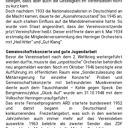
belegen, dass aber auch die Geselligkeit im Vereinsleben nicht
zu kurz kam.
Doch nachdem 1933 die Nationalsozialisten in Deutschland an
die Macht kamen, dauerte der „Ausnahmezustand“ bis 1945 an,
der auch starken Einfluss auf die Mandolinenvereine hatte. So
wurde vom Staat angeordnet, dass der Vereinsvorsitzende
jetzt Vereinsführer heißt. Dieser eröffnete dann am 6. Mai 1934
erstmalig die Mitgliederversammlung des Herringer Orchesters
mit „Heil Hitler“ und „Gut Klang“.
Gemeinschaftskonzerte und gute Jugendarbeit
Bevor die Vereinsarbeit nach dem 2. Weltkrieg weitergeführt
werden durfte, musste das „unpolitische“ Orchester behördlich
neu angemeldet werden. Noch im Oktober 1946 benötigte eine
Aufführung im öffentlichen Raum eine „Sonderzulassung der
Militärregierung für einzelne Konzerte“. Proben und
Gemeinschaftskonzerte mit befreundeten Musikvereinen
diente auch dem Tauschhandel – Kohle gegen Speck. Der
Bergmannszyklus „Glück Auf“ wurde am 31.10.1948 mit dem
Volkschor Herringen uraufgeführt.
Das erste Fernsehprogramm ARD startete bundesweit 1952
und damit begann in Deutschland ein
konkurrierendes Freizeitangebot, was sich in den weiteren
Jahrzehnten auch immer mehr auf das Vereinsleben
auswirkte. 1963 belebte als zweiter Sender das ZDF