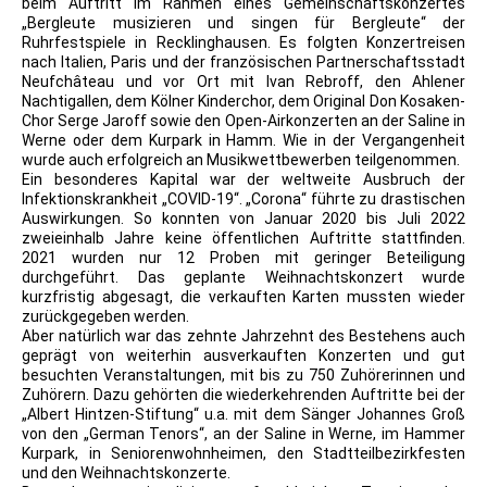
beim Auftritt im Rahmen eines Gemeinschaftskonzertes
„Bergleute musizieren und singen für Bergleute“ der
Ruhrfestspiele in Recklinghausen. Es folgten Konzertreisen
nach Italien, Paris und der französischen Partnerschaftsstadt
Neufchâteau und vor Ort mit Ivan Rebroff, den Ahlener
Nachtigallen, dem Kölner Kinderchor, dem Original Don Kosaken-
Chor Serge Jaroff sowie den Open-Airkonzerten an der Saline in
Werne oder dem Kurpark in Hamm. Wie in der Vergangenheit
wurde auch erfolgreich an Musikwettbewerben teilgenommen.
Ein besonderes Kapital war der weltweite Ausbruch der
Infektionskrankheit „COVID-19“. „Corona“ führte zu drastischen
Auswirkungen. So konnten von Januar 2020 bis Juli 2022
zweieinhalb Jahre keine öffentlichen Auftritte stattfinden.
2021 wurden nur 12 Proben mit geringer Beteiligung
durchgeführt. Das geplante Weihnachtskonzert wurde
kurzfristig abgesagt, die verkauften Karten mussten wieder
zurückgegeben werden.
Aber natürlich war das zehnte Jahrzehnt des Bestehens auch
geprägt von weiterhin ausverkauften Konzerten und gut
besuchten Veranstaltungen, mit bis zu 750 Zuhörerinnen und
Zuhörern. Dazu gehörten die wiederkehrenden Auftritte bei der
„Albert Hintzen-Stiftung“ u.a. mit dem Sänger Johannes Groß
von den „German Tenors“, an der Saline in Werne, im Hammer
Kurpark, in Seniorenwohnheimen, den Stadtteilbezirkfesten
und den Weihnachtskonzerte.