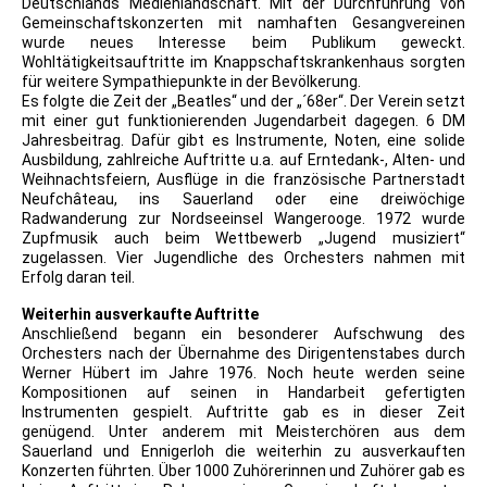
Deutschlands Medienlandschaft. Mit der Durchführung von
Gemeinschaftskonzerten mit namhaften Gesangvereinen
wurde neues Interesse beim Publikum geweckt.
Wohltätigkeitsauftritte im Knappschaftskrankenhaus sorgten
für weitere Sympathiepunkte in der Bevölkerung.
Es folgte die Zeit der „Beatles“ und der „´68er“. Der Verein setzt
mit einer gut funktionierenden Jugendarbeit dagegen. 6 DM
Jahresbeitrag. Dafür gibt es Instrumente, Noten, eine solide
Ausbildung, zahlreiche Auftritte u.a. auf Erntedank-, Alten- und
Weihnachtsfeiern, Ausflüge in die französische Partnerstadt
Neufchâteau, ins Sauerland oder eine dreiwöchige
Radwanderung zur Nordseeinsel Wangerooge. 1972 wurde
Zupfmusik auch beim Wettbewerb „Jugend musiziert“
zugelassen. Vier Jugendliche des Orchesters nahmen mit
Erfolg daran teil.
Weiterhin ausverkaufte Auftritte
Anschließend begann ein besonderer Aufschwung des
Orchesters nach der Übernahme des Dirigentenstabes durch
Werner Hübert im Jahre 1976. Noch heute werden seine
Kompositionen auf seinen in Handarbeit gefertigten
Instrumenten gespielt. Auftritte gab es in dieser Zeit
genügend. Unter anderem mit Meisterchören aus dem
Sauerland und Ennigerloh die weiterhin zu ausverkauften
Konzerten führten. Über 1000 Zuhörerinnen und Zuhörer gab es